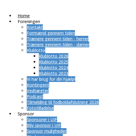
Home
Foreningen
Kontakt
Formænd gennem tiden
Trænere gennem tiden - herrer
Trænere gennem tiden - damer
Klublotto
Klublotto 2026
Klublotto 2025
Klublotto 2024
Klublotto 2023
Vi har brug for din hjælp!
Kontingent
Vedtægter
Podcast
Tilmelding til fodboldafslutning 2026
Fototilladelse
Sponsor
Sponsorer i UIF
Bliv sponsor i UIF
Sponsor muligheder