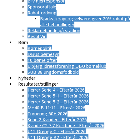
Bliv hjertesponsor
Sponsoraftale
Rabat ordning
​Bjørks terapi og velvære giver 20% rabat på
alle behandlinger
Reklamebande på stadion
Bestil Vin
Børn
Børnepolitik
DBUs børnesyn
10 børneløfter
Ulbjerg Idrætsforening DBU børneklub
SUB 88 ungdomsfodbold
Nyheder
Resultater/stillinger
Herrer Serie 4 - Efterår 2026
Herrer Serie 5-1 - Efterår 2026
Herrer Serie 5-2 - Efterår 2026
M+40 B 11:11 - Efterår 2026
Turnering 60+ 2026
Serie 2 Kvinder - Efterår 2026
Kvinde C2 7:7 Kortbane - Efterår 2026
U12 Drenge C - Efterår 2026
U11 Drenge B2 - Efterår 2026