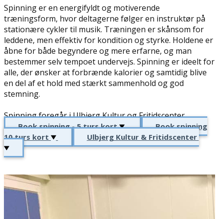
Spinning er en energifyldt og motiverende
træningsform, hvor deltagerne følger en instruktør på
stationære cykler til musik. Træningen er skånsom for
leddene, men effektiv for kondition og styrke. Holdene er
åbne for både begyndere og mere erfarne, og man
bestemmer selv tempoet undervejs. Spinning er ideelt for
alle, der ønsker at forbrænde kalorier og samtidig blive
en del af et hold med stærkt sammenhold og god
stemning.
Spinning foregår i Ulbjerg Kultur og Fritidscenter.
Book spinning - 5 turs kort
Book spinning
10 turs kort
Ulbjerg Kultur & Fritidscenter