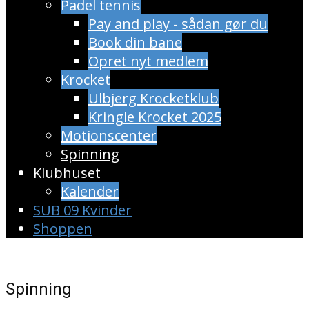
Padel tennis
Pay and play - sådan gør du
Book din bane
Opret nyt medlem
Krocket
Ulbjerg Krocketklub
Kringle Krocket 2025
Motionscenter
Spinning
Klubhuset
Kalender
SUB 09 Kvinder
Shoppen
Spinning