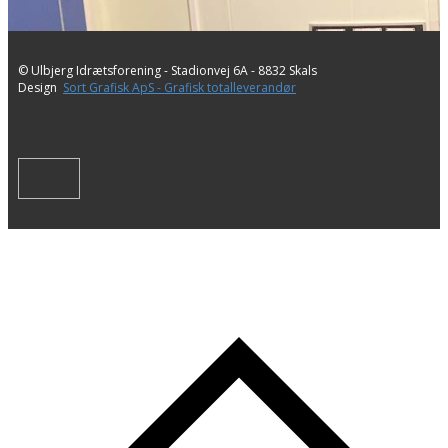
© Ulbjerg Idrætsforening - ​Stadionvej 6A - 8832 Skals
Design
Sort Grafisk ApS - Grafisk totalleverandør