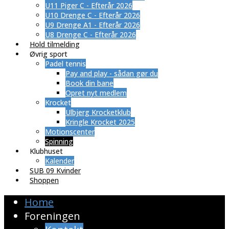
U11 Piger C - Efterår 2026
U10 Drenge C - Efterår 2026
U9 Drenge A1 - Efterår 2026
U8 Drenge C - Efterår 2026
Hold tilmelding
Øvrig sport
Padel tennis
Pay and play - sådan gør du
Book din bane
Opret nyt medlem
Krocket
Ulbjerg Krocketklub
Kringle Krocket 2025
Motionscenter
Spinning
Klubhuset
Kalender
SUB 09 Kvinder
Shoppen
Home
Foreningen