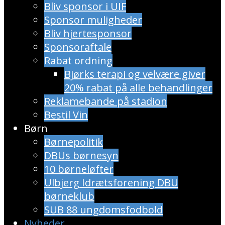
Bliv sponsor i UIF
Sponsor muligheder
Bliv hjertesponsor
Sponsoraftale
Rabat ordning
​Bjørks terapi og velvære giver
20% rabat på alle behandlinger
Reklamebande på stadion
Bestil Vin
Børn
Børnepolitik
DBUs børnesyn
10 børneløfter
Ulbjerg Idrætsforening DBU
børneklub
SUB 88 ungdomsfodbold
Nyheder