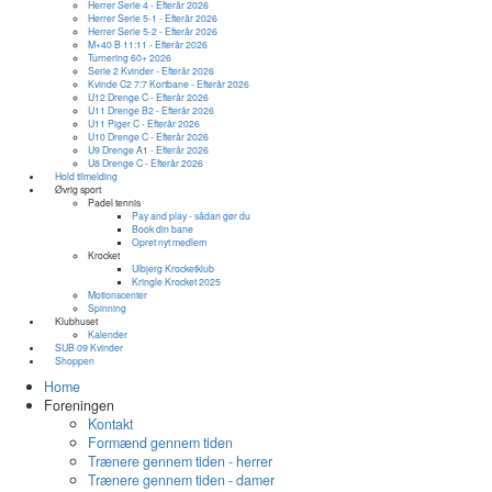
Herrer Serie 4 - Efterår 2026
Herrer Serie 5-1 - Efterår 2026
Herrer Serie 5-2 - Efterår 2026
M+40 B 11:11 - Efterår 2026
Turnering 60+ 2026
Serie 2 Kvinder - Efterår 2026
Kvinde C2 7:7 Kortbane - Efterår 2026
U12 Drenge C - Efterår 2026
U11 Drenge B2 - Efterår 2026
U11 Piger C - Efterår 2026
U10 Drenge C - Efterår 2026
U9 Drenge A1 - Efterår 2026
U8 Drenge C - Efterår 2026
Hold tilmelding
Øvrig sport
Padel tennis
Pay and play - sådan gør du
Book din bane
Opret nyt medlem
Krocket
Ulbjerg Krocketklub
Kringle Krocket 2025
Motionscenter
Spinning
Klubhuset
Kalender
SUB 09 Kvinder
Shoppen
Home
Foreningen
Kontakt
Formænd gennem tiden
Trænere gennem tiden - herrer
Trænere gennem tiden - damer