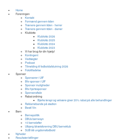
Home
Foreningen
Kontakt
Formænd gennem tiden
Trænere gennem tiden - herrer
Trænere gennem tiden - damer
Klublotto
Klublotto 2026
Klublotto 2025
Klublotto 2024
Klublotto 2023
Vi har brug for din hjælp!
Kontingent
Vedtægter
Podcast
Tilmelding til fodboldafslutning 2026
Fototilladelse
Sponsor
Sponsorer i UIF
Bliv sponsor i UIF
Sponsor muligheder
Bliv hjertesponsor
Sponsoraftale
Rabat ordning
​Bjørks terapi og velvære giver 20% rabat på alle behandlinger
Reklamebande på stadion
Bestil Vin
Børn
Børnepolitik
DBUs børnesyn
10 børneløfter
Ulbjerg Idrætsforening DBU børneklub
SUB 88 ungdomsfodbold
Nyheder
Resultater/stillinger