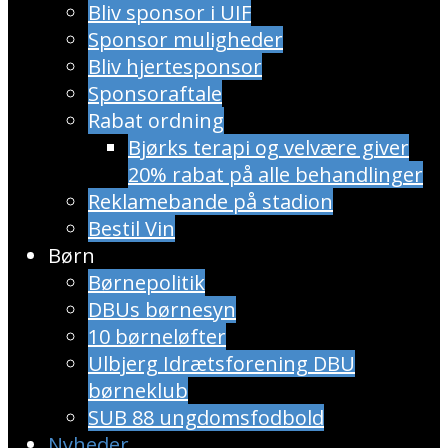
Bliv sponsor i UIF
Sponsor muligheder
Bliv hjertesponsor
Sponsoraftale
Rabat ordning
​Bjørks terapi og velvære giver
20% rabat på alle behandlinger
Reklamebande på stadion
Bestil Vin
Børn
Børnepolitik
DBUs børnesyn
10 børneløfter
Ulbjerg Idrætsforening DBU
børneklub
SUB 88 ungdomsfodbold
Nyheder