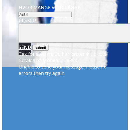
HVOR MANGE VIL DU KØBE
BESKED
SEND
Tak for støtten, Du har køb en klublotto.
Betales på Mobilpay 38894
Unable to send your message. Please fix
errors then try again.