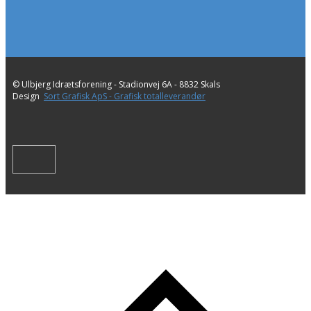
© Ulbjerg Idrætsforening - ​Stadionvej 6A - 8832 Skals
Design
Sort Grafisk ApS - Grafisk totalleverandør