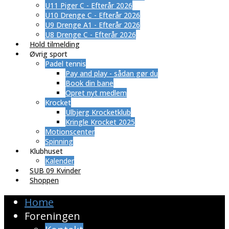
U11 Piger C - Efterår 2026
U10 Drenge C - Efterår 2026
U9 Drenge A1 - Efterår 2026
U8 Drenge C - Efterår 2026
Hold tilmelding
Øvrig sport
Padel tennis
Pay and play - sådan gør du
Book din bane
Opret nyt medlem
Krocket
Ulbjerg Krocketklub
Kringle Krocket 2025
Motionscenter
Spinning
Klubhuset
Kalender
SUB 09 Kvinder
Shoppen
Home
Foreningen