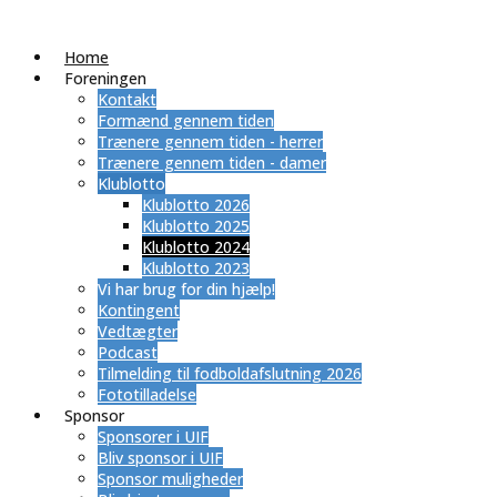
Home
Foreningen
Kontakt
Formænd gennem tiden
Trænere gennem tiden - herrer
Trænere gennem tiden - damer
Klublotto
Klublotto 2026
Klublotto 2025
Klublotto 2024
Klublotto 2023
Vi har brug for din hjælp!
Kontingent
Vedtægter
Podcast
Tilmelding til fodboldafslutning 2026
Fototilladelse
Sponsor
Sponsorer i UIF
Bliv sponsor i UIF
Sponsor muligheder