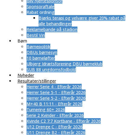
Bliv hjertesponsor
Sponsoraftale
Rabat ordning
​Bjørks terapi og velvære giver 20% rabat på
alle behandlinger
Reklamebande på stadion
Bestil Vin
Børn
Børnepolitik
DBUs børnesyn
10 børneløfter
Ulbjerg Idrætsforening DBU børneklub
SUB 88 ungdomsfodbold
Nyheder
Resultater/stillinger
Herrer Serie 4 - Efterår 2026
Herrer Serie 5-1 - Efterår 2026
Herrer Serie 5-2 - Efterår 2026
M+40 B 11:11 - Efterår 2026
Turnering 60+ 2026
Serie 2 Kvinder - Efterår 2026
Kvinde C2 7:7 Kortbane - Efterår 2026
U12 Drenge C - Efterår 2026
U11 Drenge B2 - Efterår 2026