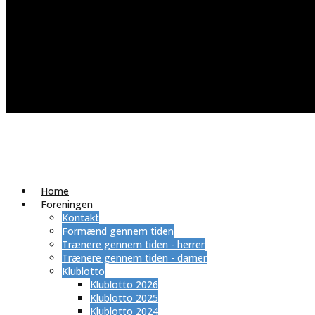
Home
Foreningen
Kontakt
Formænd gennem tiden
Trænere gennem tiden - herrer
Trænere gennem tiden - damer
Klublotto
Klublotto 2026
Klublotto 2025
Klublotto 2024