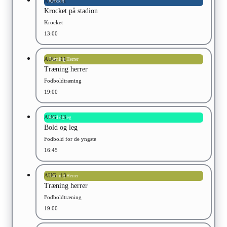
AUG
11
Krocket
Krocket på stadion
Krocket
13:00
AUG
11
Træning Herrer
Træning herrer
Fodboldtræning
19:00
AUG
13
Bold og leg
Bold og leg
Fodbold for de yngste
16:45
AUG
13
Træning Herrer
Træning herrer
Fodboldtræning
19:00