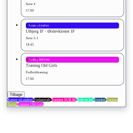
Serie 4
17:00
AUG
28
Kampe på stadion
Ulbjerg IF - Ørslevkloster IF
Serie 5-1
18:45
AUG
31
Træning Old Girls
Træning Old Girls
Fodboldtræning
17:00
Tilbage
Kampe på stadion
Fredagscafe
Træning SUB 88
Bold og leg
Krocket
Træning
Herrer
Træning Old Girls