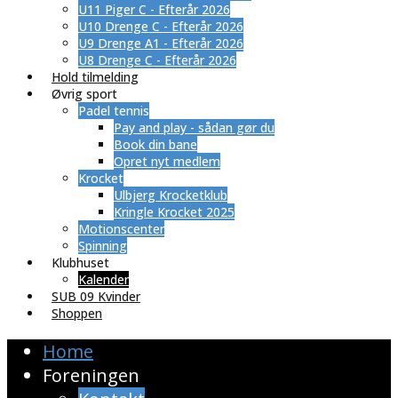
U11 Piger C - Efterår 2026
U10 Drenge C - Efterår 2026
U9 Drenge A1 - Efterår 2026
U8 Drenge C - Efterår 2026
Hold tilmelding
Øvrig sport
Padel tennis
Pay and play - sådan gør du
Book din bane
Opret nyt medlem
Krocket
Ulbjerg Krocketklub
Kringle Krocket 2025
Motionscenter
Spinning
Klubhuset
Kalender
SUB 09 Kvinder
Shoppen
Home
Foreningen