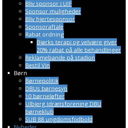
Bliv sponsor i UIF
Sponsor muligheder
Bliv hjertesponsor
Sponsoraftale
Rabat ordning
​Bjørks terapi og velvære giver
20% rabat på alle behandlinger
Reklamebande på stadion
Bestil Vin
Børn
Børnepolitik
DBUs børnesyn
10 børneløfter
Ulbjerg Idrætsforening DBU
børneklub
SUB 88 ungdomsfodbold
Nyheder