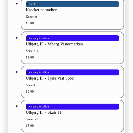
AUG
14
Krocket
Krocket på stadion
Krocket
13:00
AUG
15
Kampe på stadion
Ulbjerg IF - Viborg Vestermarken
Serie 5-1
11:00
AUG
15
Kampe på stadion
Ulbjerg IF - Tjele Vest Sport
Serie 4
15:00
AUG
16
Kampe på stadion
Ulbjerg IF - Skals FF
Serie 5-2
15:00