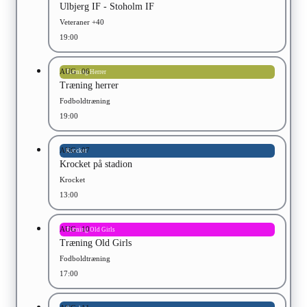
Ulbjerg IF - Stoholm IF
Veteraner +40
19:00
AUG
06
Træning Herrer
Træning herrer
Fodboldtræning
19:00
AUG
07
Krocket
Krocket på stadion
Krocket
13:00
AUG
10
Træning Old Girls
Træning Old Girls
Fodboldtræning
17:00