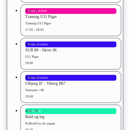
AUG
19
Træning SUB 88
Træning U11 Piger
Træning U11 Piger
17:45 - 18:45
AUG
19
Kampe på stadion
SUB 88 - Skive IK
U11 Piger
18:00
AUG
19
Kampe på stadion
Ulbjerg IF - Viborg B67
Veteraner +40
19:00
AUG
20
Bold og leg
Bold og leg
Fodbold for de yngste
16:45