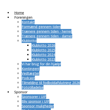
Home
Foreningen
Kontakt
Formænd gennem tiden
Trænere gennem tiden - herrer
Trænere gennem tiden - damer
Klublotto
Klublotto 2026
Klublotto 2025
Klublotto 2024
Klublotto 2023
Vi har brug for din hjælp!
Kontingent
Vedtægter
Podcast
Tilmelding til fodboldafslutning 2026
Fototilladelse
Sponsor
Sponsorer i UIF
Bliv sponsor i UIF
Sponsor muligheder