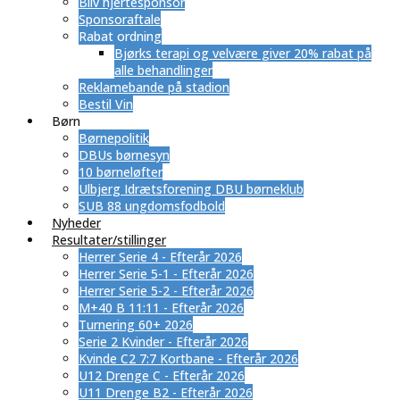
Bliv hjertesponsor
Sponsoraftale
Rabat ordning
​Bjørks terapi og velvære giver 20% rabat på
alle behandlinger
Reklamebande på stadion
Bestil Vin
Børn
Børnepolitik
DBUs børnesyn
10 børneløfter
Ulbjerg Idrætsforening DBU børneklub
SUB 88 ungdomsfodbold
Nyheder
Resultater/stillinger
Herrer Serie 4 - Efterår 2026
Herrer Serie 5-1 - Efterår 2026
Herrer Serie 5-2 - Efterår 2026
M+40 B 11:11 - Efterår 2026
Turnering 60+ 2026
Serie 2 Kvinder - Efterår 2026
Kvinde C2 7:7 Kortbane - Efterår 2026
U12 Drenge C - Efterår 2026
U11 Drenge B2 - Efterår 2026