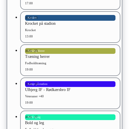
17:00
AUG
25
Krocket
Krocket på stadion
Krocket
13:00
AUG
25
Træning Herrer
Træning herrer
Fodboldtræning
19:00
AUG
26
Kampe på stadion
Ulbjerg IF - Rødkærsbro IF
Veteraner +40
19:00
AUG
27
Bold og leg
Bold og leg