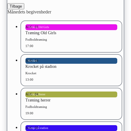
Tilbage
Månedets begivenheder
AUG
03
Træning Old Girls
Træning Old Girls
Fodboldtræning
17:00
AUG
04
Krocket
Krocket på stadion
Krocket
13:00
AUG
04
Træning Herrer
Træning herrer
Fodboldtræning
19:00
AUG
05
Kampe på stadion