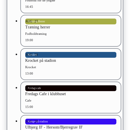
Fodbold for de yngste
16:45
AUG
27
Træning Herrer
Træning herrer
Fodboldtræning
19:00
AUG
28
Krocket
Krocket på stadion
Krocket
13:00
AUG
28
Fredagscafe
Fredags Cafe i klubhuset
Cafe
15:00
AUG
28
Kampe på stadion
Ulbjerg IF - Hersom/Bjerregrav IF