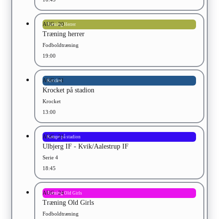
AUG
20
Træning Herrer
Træning herrer
Fodboldtræning
19:00
AUG
21
Krocket
Krocket på stadion
Krocket
13:00
AUG
21
Kampe på stadion
Ulbjerg IF - Kvik/Aalestrup IF
Serie 4
18:45
AUG
24
Træning Old Girls
Træning Old Girls
Fodboldtræning