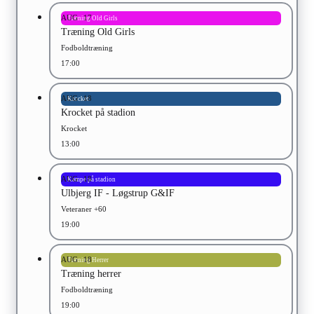
AUG
17
Træning Old Girls
Træning Old Girls
Fodboldtræning
17:00
AUG
18
Krocket
Krocket på stadion
Krocket
13:00
AUG
18
Kampe på stadion
Ulbjerg IF - Løgstrup G&IF
Veteraner +60
19:00
AUG
18
Træning Herrer
Træning herrer
Fodboldtræning
19:00