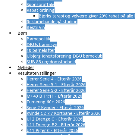
Sponsoraftale
Rabat ordning
​Bjørks terapi og velvære giver 20% rabat på alle
Reklamebande på stadion
Bestil Vin
Børn
Børnepolitik
DBUs børnesyn
10 børneløfter
Ulbjerg Idrætsforening DBU børneklub
SUB 88 ungdomsfodbold
Nyheder
Resultater/stillinger
Herrer Serie 4 - Efterår 2026
Herrer Serie 5-1 - Efterår 2026
Herrer Serie 5-2 - Efterår 2026
M+40 B 11:11 - Efterår 2026
Turnering 60+ 2026
Serie 2 Kvinder - Efterår 2026
Kvinde C2 7:7 Kortbane - Efterår 2026
U12 Drenge C - Efterår 2026
U11 Drenge B2 - Efterår 2026
U11 Piger C - Efterår 2026