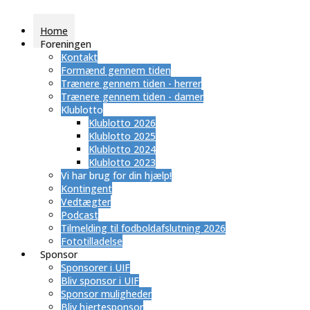
Home
Foreningen
Kontakt
Formænd gennem tiden
Trænere gennem tiden - herrer
Trænere gennem tiden - damer
Klublotto
Klublotto 2026
Klublotto 2025
Klublotto 2024
Klublotto 2023
Vi har brug for din hjælp!
Kontingent
Vedtægter
Podcast
Tilmelding til fodboldafslutning 2026
Fototilladelse
Sponsor
Sponsorer i UIF
Bliv sponsor i UIF
Sponsor muligheder
Bliv hjertesponsor