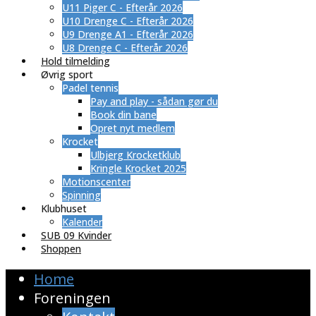
U11 Piger C - Efterår 2026
U10 Drenge C - Efterår 2026
U9 Drenge A1 - Efterår 2026
U8 Drenge C - Efterår 2026
Hold tilmelding
Øvrig sport
Padel tennis
Pay and play - sådan gør du
Book din bane
Opret nyt medlem
Krocket
Ulbjerg Krocketklub
Kringle Krocket 2025
Motionscenter
Spinning
Klubhuset
Kalender
SUB 09 Kvinder
Shoppen
Home
Foreningen