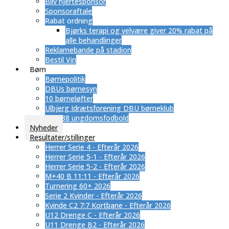
Bliv hjertesponsor
Sponsoraftale
Rabat ordning
​Bjørks terapi og velvære giver 20% rabat på
alle behandlinger
Reklamebande på stadion
Bestil Vin
Børn
Børnepolitik
DBUs børnesyn
10 børneløfter
Ulbjerg Idrætsforening DBU børneklub
SUB 88 ungdomsfodbold
Nyheder
Resultater/stillinger
Herrer Serie 4 - Efterår 2026
Herrer Serie 5-1 - Efterår 2026
Herrer Serie 5-2 - Efterår 2026
M+40 B 11:11 - Efterår 2026
Turnering 60+ 2026
Serie 2 Kvinder - Efterår 2026
Kvinde C2 7:7 Kortbane - Efterår 2026
U12 Drenge C - Efterår 2026
U11 Drenge B2 - Efterår 2026