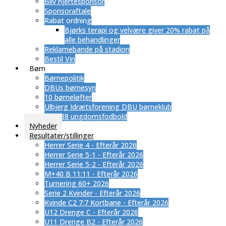
Bliv hjertesponsor
Sponsoraftale
Rabat ordning
​Bjørks terapi og velvære giver 20% rabat på
alle behandlinger
Reklamebande på stadion
Bestil Vin
Børn
Børnepolitik
DBUs børnesyn
10 børneløfter
Ulbjerg Idrætsforening DBU børneklub
SUB 88 ungdomsfodbold
Nyheder
Resultater/stillinger
Herrer Serie 4 - Efterår 2026
Herrer Serie 5-1 - Efterår 2026
Herrer Serie 5-2 - Efterår 2026
M+40 B 11:11 - Efterår 2026
Turnering 60+ 2026
Serie 2 Kvinder - Efterår 2026
Kvinde C2 7:7 Kortbane - Efterår 2026
U12 Drenge C - Efterår 2026
U11 Drenge B2 - Efterår 2026