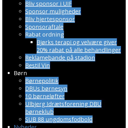
Bliv sponsor i UIF
Sponsor muligheder
Bliv hjertesponsor
Sponsoraftale
Rabat ordning
​Bjørks terapi og velvære giver
20% rabat på alle behandlinger
Reklamebande på stadion
Bestil Vin
Børn
Børnepolitik
DBUs børnesyn
10 børneløfter
Ulbjerg Idrætsforening DBU
børneklub
SUB 88 ungdomsfodbold
Nyheder