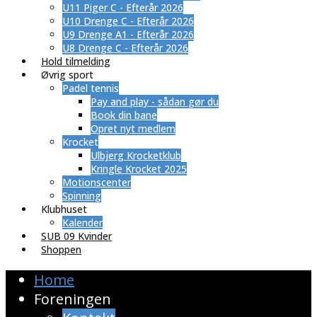
U11 Piger C - Efterår 2026
U10 Drenge C - Efterår 2026
U9 Drenge A1 - Efterår 2026
U8 Drenge C - Efterår 2026
Hold tilmelding
Øvrig sport
Padel tennis
Pay and play - sådan gør du
Book din bane
Opret nyt medlem
Krocket
Ulbjerg Krocketklub
Kringle Krocket 2025
Motionscenter
Spinning
Klubhuset
Kalender
SUB 09 Kvinder
Shoppen
Home
Foreningen