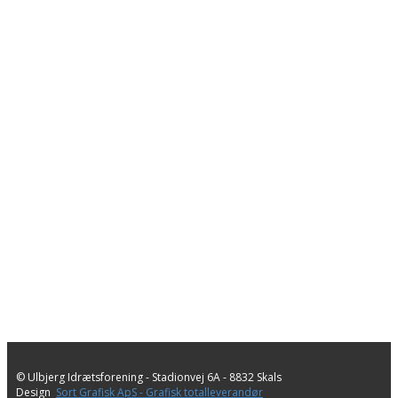
© Ulbjerg Idrætsforening - ​Stadionvej 6A - 8832 Skals
Design
Sort Grafisk ApS - Grafisk totalleverandør