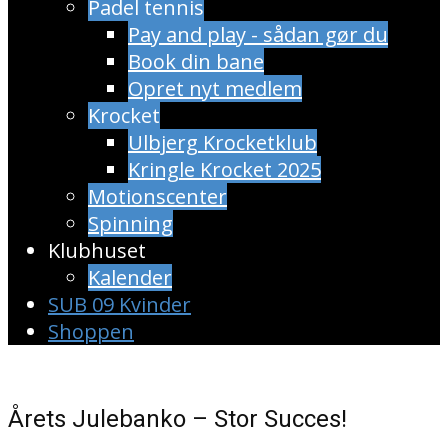
Padel tennis
Pay and play - sådan gør du
Book din bane
Opret nyt medlem
Krocket
Ulbjerg Krocketklub
Kringle Krocket 2025
Motionscenter
Spinning
Klubhuset
Kalender
SUB 09 Kvinder
Shoppen
Årets Julebanko – Stor Succes!