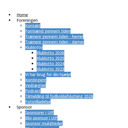
Home
Foreningen
Kontakt
Formænd gennem tiden
Trænere gennem tiden - herrer
Trænere gennem tiden - damer
Klublotto
Klublotto 2026
Klublotto 2025
Klublotto 2024
Klublotto 2023
Vi har brug for din hjælp!
Kontingent
Vedtægter
Podcast
Tilmelding til fodboldafslutning 2026
Fototilladelse
Sponsor
Sponsorer i UIF
Bliv sponsor i UIF
Sponsor muligheder