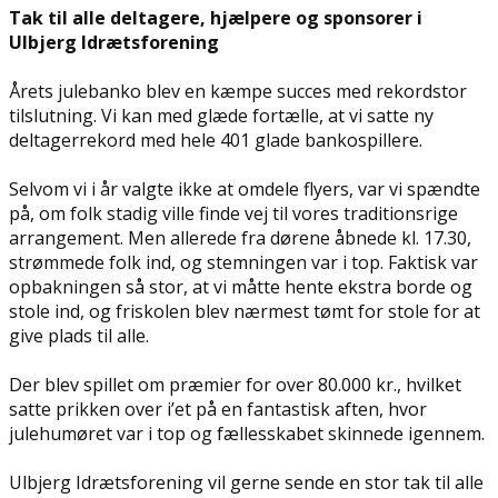
Tak til alle deltagere, hjælpere og sponsorer i
Ulbjerg Idrætsforening
Årets julebanko blev en kæmpe succes med rekordstor
tilslutning. Vi kan med glæde fortælle, at vi satte ny
deltagerrekord med hele 401 glade bankospillere.
Selvom vi i år valgte ikke at omdele flyers, var vi spændte
på, om folk stadig ville finde vej til vores traditionsrige
arrangement. Men allerede fra dørene åbnede kl. 17.30,
strømmede folk ind, og stemningen var i top. Faktisk var
opbakningen så stor, at vi måtte hente ekstra borde og
stole ind, og friskolen blev nærmest tømt for stole for at
give plads til alle.
Der blev spillet om præmier for over 80.000 kr., hvilket
satte prikken over i’et på en fantastisk aften, hvor
julehumøret var i top og fællesskabet skinnede igennem.
Ulbjerg Idrætsforening vil gerne sende en stor tak til alle