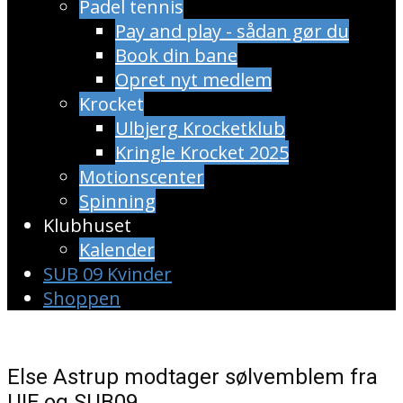
Padel tennis
Pay and play - sådan gør du
Book din bane
Opret nyt medlem
Krocket
Ulbjerg Krocketklub
Kringle Krocket 2025
Motionscenter
Spinning
Klubhuset
Kalender
SUB 09 Kvinder
Shoppen
Else Astrup modtager sølvemblem fra
UIF og SUB09