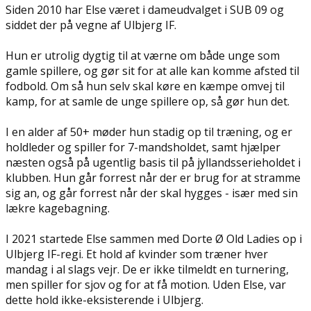
Siden 2010 har Else været i dameudvalget i SUB 09 og
siddet der på vegne af Ulbjerg IF.
Hun er utrolig dygtig til at værne om både unge som
gamle spillere, og gør sit for at alle kan komme afsted til
fodbold. Om så hun selv skal køre en kæmpe omvej til
kamp, for at samle de unge spillere op, så gør hun det.
I en alder af 50+ møder hun stadig op til træning, og er
holdleder og spiller for 7-mandsholdet, samt hjælper
næsten også på ugentlig basis til på jyllandsserieholdet i
klubben. Hun går forrest når der er brug for at stramme
sig an, og går forrest når der skal hygges - især med sin
lækre kagebagning.
I 2021 startede Else sammen med Dorte Ø Old Ladies op i
Ulbjerg IF-regi. Et hold af kvinder som træner hver
mandag i al slags vejr. De er ikke tilmeldt en turnering,
men spiller for sjov og for at få motion. Uden Else, var
dette hold ikke-eksisterende i Ulbjerg.