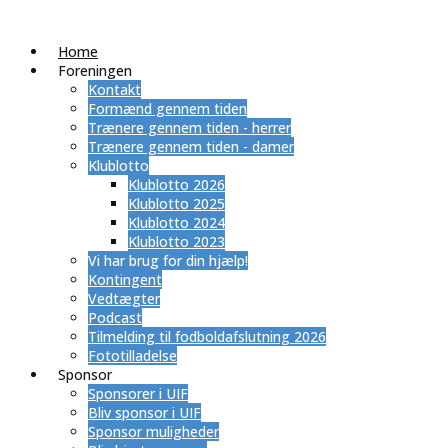
Home
Foreningen
Kontakt
Formænd gennem tiden
Trænere gennem tiden - herrer
Trænere gennem tiden - damer
Klublotto
Klublotto 2026
Klublotto 2025
Klublotto 2024
Klublotto 2023
Vi har brug for din hjælp!
Kontingent
Vedtægter
Podcast
Tilmelding til fodboldafslutning 2026
Fototilladelse
Sponsor
Sponsorer i UIF
Bliv sponsor i UIF
Sponsor muligheder