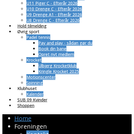
U11 Piger C - Efterår 2026
U10 Drenge C - Efterår 2026
U9 Drenge A1 - Efterår 2026
U8 Drenge C - Efterår 2026
Hold tilmelding
Øvrig sport
Padel tennis
Pay and play - sådan gør du
Book din bane
Opret nyt medlem
Krocket
Ulbjerg Krocketklub
Kringle Krocket 2025
Motionscenter
Spinning
Klubhuset
Kalender
SUB 09 Kvinder
Shoppen
Home
Foreningen