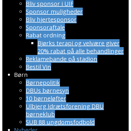
Bliv sponsor i UIF
Sponsor muligheder
Bliv hjertesponsor
Sponsoraftale
Rabat ordning
​Bjørks terapi og velvære giver
20% rabat på alle behandlinger
Reklamebande på stadion
Bestil Vin
Børn
Børnepolitik
DBUs børnesyn
10 børneløfter
Ulbjerg Idrætsforening DBU
børneklub
SUB 88 ungdomsfodbold
Nyheder