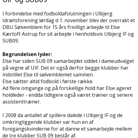
I forbindelse med fodboldafslutningen i Ulbjerg
Idrætsforening lørdag d 1. november blev der overrakt et
DBU Sølvemblem for 15 års frivilligt arbejde til Else
Kærtoft Astrup for sit arbejde i henholdsvis Ulbjerg IF og
SUB09.
Begrundelsen lyder:
Else har siden SUB 09 samarbejdet siddet i dameudvalget
på vegne af UIF. Det er også derfor begge klubber har
indstillet Else til sølvemblemet sammen.
Else sætter altid fodbold i første række.
Ad flere omgange og på forskellige hold har Else ageret
holdleder - endda tidligere også været træner og senere
assistenttræner.
I 2008 da antallet af spillere dalede i Ulbjerg IF og de
omkringliggende klubber var hun en af
foregangskvinderne for at danne et samarbejde mellem
de tre klubber SUB 09 består af.