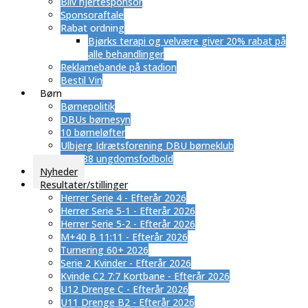
Bliv hjertesponsor
Sponsoraftale
Rabat ordning
​Bjørks terapi og velvære giver 20% rabat på
alle behandlinger
Reklamebande på stadion
Bestil Vin
Børn
Børnepolitik
DBUs børnesyn
10 børneløfter
Ulbjerg Idrætsforening DBU børneklub
SUB 88 ungdomsfodbold
Nyheder
Resultater/stillinger
Herrer Serie 4 - Efterår 2026
Herrer Serie 5-1 - Efterår 2026
Herrer Serie 5-2 - Efterår 2026
M+40 B 11:11 - Efterår 2026
Turnering 60+ 2026
Serie 2 Kvinder - Efterår 2026
Kvinde C2 7:7 Kortbane - Efterår 2026
U12 Drenge C - Efterår 2026
U11 Drenge B2 - Efterår 2026