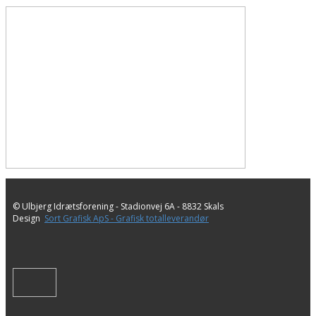
© Ulbjerg Idrætsforening - ​Stadionvej 6A - 8832 Skals
Design
Sort Grafisk ApS - Grafisk totalleverandør