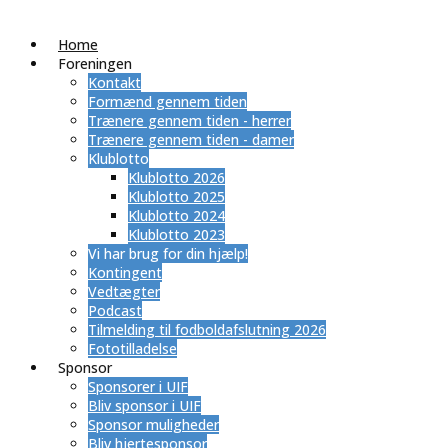
Home
Foreningen
Kontakt
Formænd gennem tiden
Trænere gennem tiden - herrer
Trænere gennem tiden - damer
Klublotto
Klublotto 2026
Klublotto 2025
Klublotto 2024
Klublotto 2023
Vi har brug for din hjælp!
Kontingent
Vedtægter
Podcast
Tilmelding til fodboldafslutning 2026
Fototilladelse
Sponsor
Sponsorer i UIF
Bliv sponsor i UIF
Sponsor muligheder
Bliv hjertesponsor