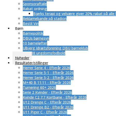
Sponsoraftale
Rabat ordning
​Bjørks terapi og velvære giver 20% rabat på alle
Reklamebande på stadion
Bestil Vin
Børn
Børnepolitik
DBUs børnesyn
10 børneløfter
Ulbjerg Idrætsforening DBU børneklub
SUB 88 ungdomsfodbold
Nyheder
Resultater/stillinger
Herrer Serie 4 - Efterår 2026
Herrer Serie 5-1 - Efterår 2026
Herrer Serie 5-2 - Efterår 2026
M+40 B 11:11 - Efterår 2026
Turnering 60+ 2026
Serie 2 Kvinder - Efterår 2026
Kvinde C2 7:7 Kortbane - Efterår 2026
U12 Drenge C - Efterår 2026
U11 Drenge B2 - Efterår 2026
U11 Piger C - Efterår 2026