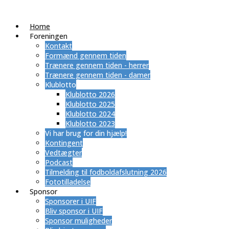
Home
Foreningen
Kontakt
Formænd gennem tiden
Trænere gennem tiden - herrer
Trænere gennem tiden - damer
Klublotto
Klublotto 2026
Klublotto 2025
Klublotto 2024
Klublotto 2023
Vi har brug for din hjælp!
Kontingent
Vedtægter
Podcast
Tilmelding til fodboldafslutning 2026
Fototilladelse
Sponsor
Sponsorer i UIF
Bliv sponsor i UIF
Sponsor muligheder