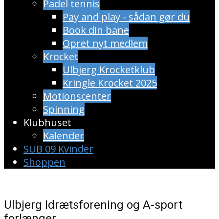
Padel tennis
Pay and play - sådan gør du
Book din bane
Opret nyt medlem
Krocket
Ulbjerg Krocketklub
Kringle Krocket 2025
Motionscenter
Spinning
Klubhuset
Kalender
SUB 09 Kvinder
Shoppen
Ulbjerg Idrætsforening og A-sport
forlænger.