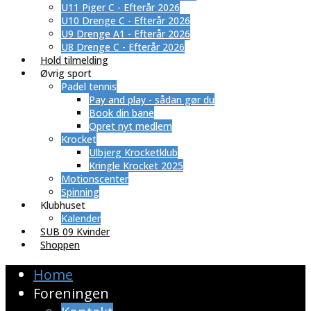
U11 Piger C - Efterår 2026
U10 Drenge C - Efterår 2026
U9 Drenge A1 - Efterår 2026
U8 Drenge C - Efterår 2026
Hold tilmelding
Øvrig sport
Padel tennis
Pay and play - sådan gør du
Book din bane
Opret nyt medlem
Krocket
Ulbjerg Krocketklub
Kringle Krocket 2025
Motionscenter
Spinning
Klubhuset
Kalender
SUB 09 Kvinder
Shoppen
Home
Foreningen