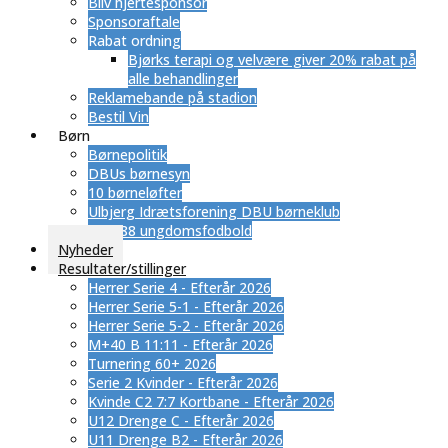
Bliv hjertesponsor
Sponsoraftale
Rabat ordning
​Bjørks terapi og velvære giver 20% rabat på
alle behandlinger
Reklamebande på stadion
Bestil Vin
Børn
Børnepolitik
DBUs børnesyn
10 børneløfter
Ulbjerg Idrætsforening DBU børneklub
SUB 88 ungdomsfodbold
Nyheder
Resultater/stillinger
Herrer Serie 4 - Efterår 2026
Herrer Serie 5-1 - Efterår 2026
Herrer Serie 5-2 - Efterår 2026
M+40 B 11:11 - Efterår 2026
Turnering 60+ 2026
Serie 2 Kvinder - Efterår 2026
Kvinde C2 7:7 Kortbane - Efterår 2026
U12 Drenge C - Efterår 2026
U11 Drenge B2 - Efterår 2026