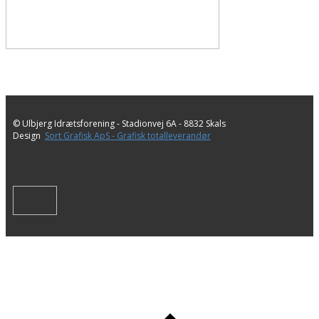
© Ulbjerg Idrætsforening - ​Stadionvej 6A - 8832 Skals
Design
Sort Grafisk ApS - Grafisk totalleverandør