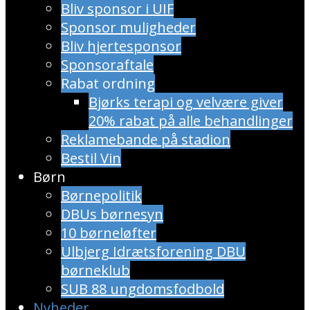
Bliv sponsor i UIF
Sponsor muligheder
Bliv hjertesponsor
Sponsoraftale
Rabat ordning
​Bjørks terapi og velvære giver
20% rabat på alle behandlinger
Reklamebande på stadion
Bestil Vin
Børn
Børnepolitik
DBUs børnesyn
10 børneløfter
Ulbjerg Idrætsforening DBU
børneklub
SUB 88 ungdomsfodbold
Nyheder