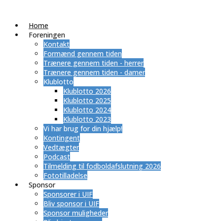
Home
Foreningen
Kontakt
Formænd gennem tiden
Trænere gennem tiden - herrer
Trænere gennem tiden - damer
Klublotto
Klublotto 2026
Klublotto 2025
Klublotto 2024
Klublotto 2023
Vi har brug for din hjælp!
Kontingent
Vedtægter
Podcast
Tilmelding til fodboldafslutning 2026
Fototilladelse
Sponsor
Sponsorer i UIF
Bliv sponsor i UIF
Sponsor muligheder