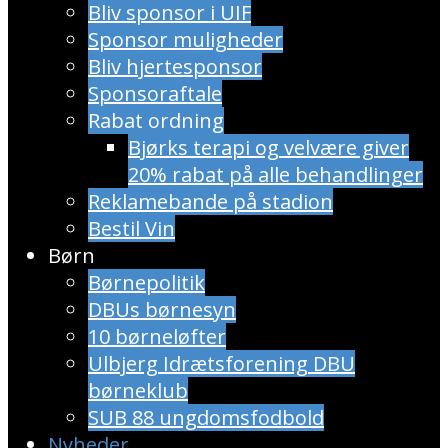
Bliv sponsor i UIF
Sponsor muligheder
Bliv hjertesponsor
Sponsoraftale
Rabat ordning
​Bjørks terapi og velvære giver
20% rabat på alle behandlinger
Reklamebande på stadion
Bestil Vin
Børn
Børnepolitik
DBUs børnesyn
10 børneløfter
Ulbjerg Idrætsforening DBU
børneklub
SUB 88 ungdomsfodbold
Nyheder