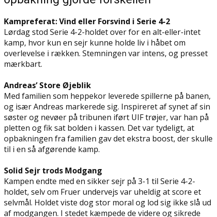
Kampreferat: Vind eller Forsvind i Serie 4-2
Lørdag stod Serie 4-2-holdet over for en alt-eller-intet
kamp, hvor kun en sejr kunne holde liv i håbet om
overlevelse i rækken. Stemningen var intens, og presset
mærkbart.
Andreas’ Store Øjeblik
Med familien som heppekor leverede spillerne på banen,
og især Andreas markerede sig. Inspireret af synet af sin
søster og nevøer på tribunen iført UIF trøjer, var han på
pletten og fik sat bolden i kassen. Det var tydeligt, at
opbakningen fra familien gav det ekstra boost, der skulle
til i en så afgørende kamp.
Solid Sejr trods Modgang
Kampen endte med en sikker sejr på 3-1 til Serie 4-2-
holdet, selv om Fruer undervejs var uheldig at score et
selvmål. Holdet viste dog stor moral og lod sig ikke slå ud
af modgangen. I stedet kæmpede de videre og sikrede