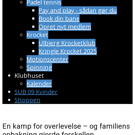
Padel tennis
Pay and play - sådan gør du
Book din bane
Opret nyt medlem
Krocket
Ulbjerg Krocketklub
Kringle Krocket 2025
Motionscenter
Spinning
Klubhuset
Kalender
SUB 09 Kvinder
Shoppen
En kamp for overlevelse – og familiens
opbakning gjorde forskellen