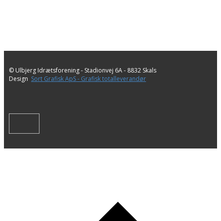
© Ulbjerg Idrætsforening - ​Stadionvej 6A - 8832 Skals
Design
Sort Grafisk ApS - Grafisk totalleverandør