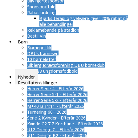
Bliv hjertesponsor
Sponsoraftale
Rabat ordning
​Bjørks terapi og velvære giver 20% rabat på
alle behandlinger
Reklamebande på stadion
Bestil Vin
Børn
Børnepolitik
DBUs børnesyn
10 børneløfter
Ulbjerg Idrætsforening DBU børneklub
SUB 88 ungdomsfodbold
Nyheder
Resultater/stillinger
Herrer Serie 4 - Efterår 2026
Herrer Serie 5-1 - Efterår 2026
Herrer Serie 5-2 - Efterår 2026
M+40 B 11:11 - Efterår 2026
Turnering 60+ 2026
Serie 2 Kvinder - Efterår 2026
Kvinde C2 7:7 Kortbane - Efterår 2026
U12 Drenge C - Efterår 2026
U11 Drenge B2 - Efterår 2026