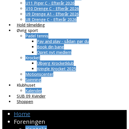
U11 Piger C - Efterår 2026
U10 Drenge C - Efterår 2026
U9 Drenge A1 - Efterår 2026
U8 Drenge C - Efterår 2026
Hold tilmelding
Øvrig sport
Padel tennis
Pay and play - sådan gør du
Book din bane
Opret nyt medlem
Krocket
Ulbjerg Krocketklub
Kringle Krocket 2025
Motionscenter
Spinning
Klubhuset
Kalender
SUB 09 Kvinder
Shoppen
Home
Foreningen