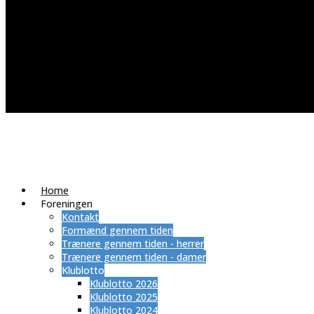
Home
Foreningen
Kontakt
Formænd gennem tiden
Trænere gennem tiden - herrer
Trænere gennem tiden - damer
Klublotto
Klublotto 2026
Klublotto 2025
Klublotto 2024