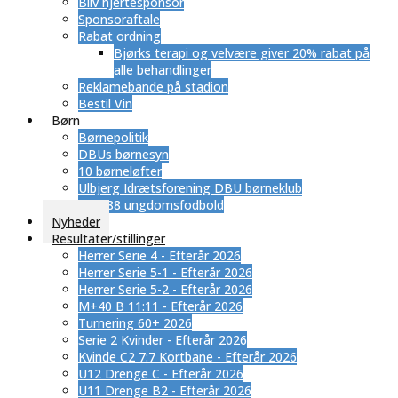
Bliv hjertesponsor
Sponsoraftale
Rabat ordning
​Bjørks terapi og velvære giver 20% rabat på
alle behandlinger
Reklamebande på stadion
Bestil Vin
Børn
Børnepolitik
DBUs børnesyn
10 børneløfter
Ulbjerg Idrætsforening DBU børneklub
SUB 88 ungdomsfodbold
Nyheder
Resultater/stillinger
Herrer Serie 4 - Efterår 2026
Herrer Serie 5-1 - Efterår 2026
Herrer Serie 5-2 - Efterår 2026
M+40 B 11:11 - Efterår 2026
Turnering 60+ 2026
Serie 2 Kvinder - Efterår 2026
Kvinde C2 7:7 Kortbane - Efterår 2026
U12 Drenge C - Efterår 2026
U11 Drenge B2 - Efterår 2026