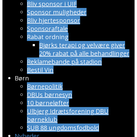
Bliv sponsor i UIF
Sponsor muligheder
Bliv hjertesponsor
Sponsoraftale
Rabat ordning
​Bjørks terapi og velvære giver
20% rabat på alle behandlinger
Reklamebande på stadion
Bestil Vin
Børn
Børnepolitik
DBUs børnesyn
10 børneløfter
Ulbjerg Idrætsforening DBU
børneklub
SUB 88 ungdomsfodbold
Nyheder