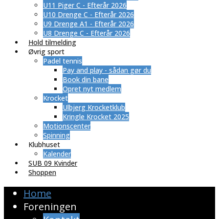
U11 Piger C - Efterår 2026
U10 Drenge C - Efterår 2026
U9 Drenge A1 - Efterår 2026
U8 Drenge C - Efterår 2026
Hold tilmelding
Øvrig sport
Padel tennis
Pay and play - sådan gør du
Book din bane
Opret nyt medlem
Krocket
Ulbjerg Krocketklub
Kringle Krocket 2025
Motionscenter
Spinning
Klubhuset
Kalender
SUB 09 Kvinder
Shoppen
Home
Foreningen