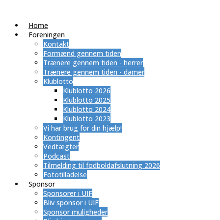
Home
Foreningen
Kontakt
Formænd gennem tiden
Trænere gennem tiden - herrer
Trænere gennem tiden - damer
Klublotto
Klublotto 2026
Klublotto 2025
Klublotto 2024
Klublotto 2023
Vi har brug for din hjælp!
Kontingent
Vedtægter
Podcast
Tilmelding til fodboldafslutning 2026
Fototilladelse
Sponsor
Sponsorer i UIF
Bliv sponsor i UIF
Sponsor muligheder