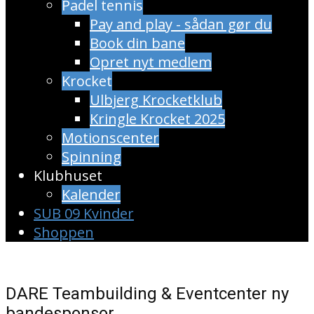
Padel tennis
Pay and play - sådan gør du
Book din bane
Opret nyt medlem
Krocket
Ulbjerg Krocketklub
Kringle Krocket 2025
Motionscenter
Spinning
Klubhuset
Kalender
SUB 09 Kvinder
Shoppen
DARE Teambuilding & Eventcenter ny
bandesponsor