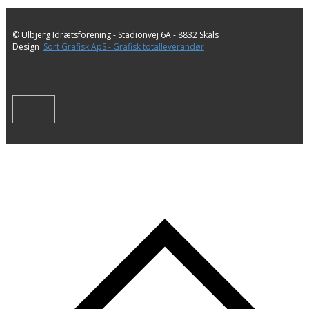
© Ulbjerg Idrætsforening - ​Stadionvej 6A - 8832 Skals
Design
Sort Grafisk ApS - Grafisk totalleverandør