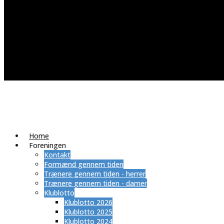
Home
Foreningen
Kontakt
Formænd gennem tiden
Trænere gennem tiden - herrer
Trænere gennem tiden - damer
Klublotto
Klublotto 2026
Klublotto 2025
Klublotto 2024