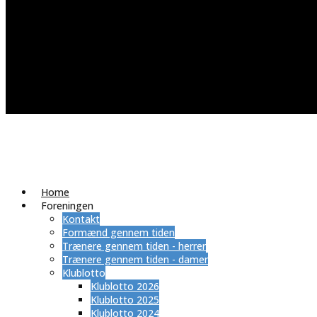
Home
Foreningen
Kontakt
Formænd gennem tiden
Trænere gennem tiden - herrer
Trænere gennem tiden - damer
Klublotto
Klublotto 2026
Klublotto 2025
Klublotto 2024