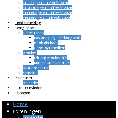
U11 Piger C - Efterår 2026
U10 Drenge C - Efterår 2026
U9 Drenge A1 - Efterår 2026
U8 Drenge C - Efterår 2026
Hold tilmelding
Øvrig sport
Padel tennis
Pay and play - sådan gør du
Book din bane
Opret nyt medlem
Krocket
Ulbjerg Krocketklub
Kringle Krocket 2025
Motionscenter
Spinning
Klubhuset
Kalender
SUB 09 Kvinder
Shoppen
Home
Foreningen