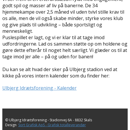
godt spil og masser af liv på banerne. De 34
hjemmekampe over 2,5 måned vil uden tvivl stille krav til
os alle, men de vil også skabe minder, styrke vores klub
og give plads til udvikling – både sportsligt og
menneskeligt.
Puslespillet er lagt, og vi er klar til at tage imod
udfordringerne. Lad os sammen støtte op om holdene og
gøre dette efterår til noget helt særligt. Vi glæder os til at
tage imod jer alle – på og uden for banen!
Du kan se alt hvad der sker på Ulbjerg stadion ved at
kikke på vores intern kalender som du finder her:
Ulbjerg Idrætsforening - Kalender
© Ulbjerg Idrætsforening - ​Stadionvej 6A - 8832 Skals
Design
Sort Grafisk ApS - Grafisk totalleverandør