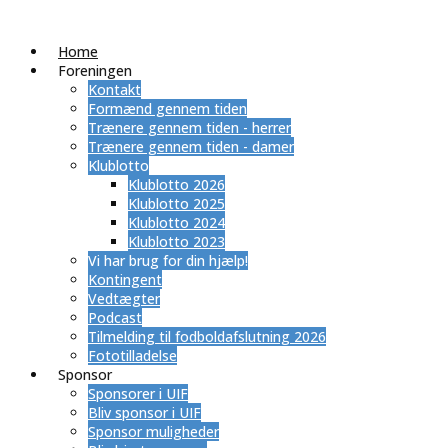
Home
Foreningen
Kontakt
Formænd gennem tiden
Trænere gennem tiden - herrer
Trænere gennem tiden - damer
Klublotto
Klublotto 2026
Klublotto 2025
Klublotto 2024
Klublotto 2023
Vi har brug for din hjælp!
Kontingent
Vedtægter
Podcast
Tilmelding til fodboldafslutning 2026
Fototilladelse
Sponsor
Sponsorer i UIF
Bliv sponsor i UIF
Sponsor muligheder