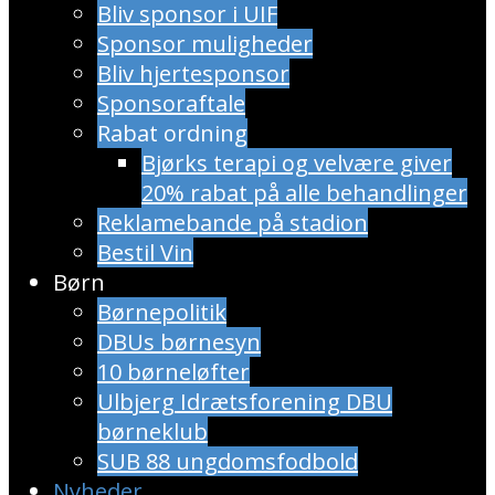
Bliv sponsor i UIF
Sponsor muligheder
Bliv hjertesponsor
Sponsoraftale
Rabat ordning
​Bjørks terapi og velvære giver
20% rabat på alle behandlinger
Reklamebande på stadion
Bestil Vin
Børn
Børnepolitik
DBUs børnesyn
10 børneløfter
Ulbjerg Idrætsforening DBU
børneklub
SUB 88 ungdomsfodbold
Nyheder