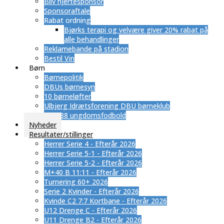
Bliv hjertesponsor
Sponsoraftale
Rabat ordning
​Bjørks terapi og velvære giver 20% rabat på
alle behandlinger
Reklamebande på stadion
Bestil Vin
Børn
Børnepolitik
DBUs børnesyn
10 børneløfter
Ulbjerg Idrætsforening DBU børneklub
SUB 88 ungdomsfodbold
Nyheder
Resultater/stillinger
Herrer Serie 4 - Efterår 2026
Herrer Serie 5-1 - Efterår 2026
Herrer Serie 5-2 - Efterår 2026
M+40 B 11:11 - Efterår 2026
Turnering 60+ 2026
Serie 2 Kvinder - Efterår 2026
Kvinde C2 7:7 Kortbane - Efterår 2026
U12 Drenge C - Efterår 2026
U11 Drenge B2 - Efterår 2026