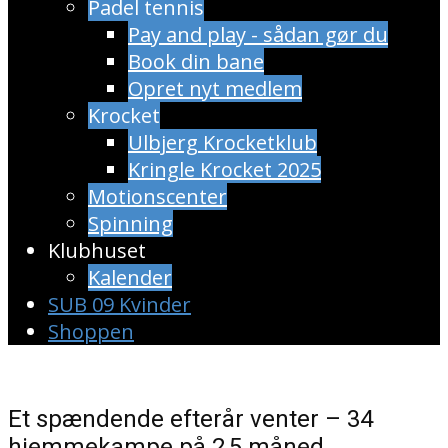
Padel tennis
Pay and play - sådan gør du
Book din bane
Opret nyt medlem
Krocket
Ulbjerg Krocketklub
Kringle Krocket 2025
Motionscenter
Spinning
Klubhuset
Kalender
SUB 09 Kvinder
Shoppen
Et spændende efterår venter – 34
hjemmekampe på 2,5 måned