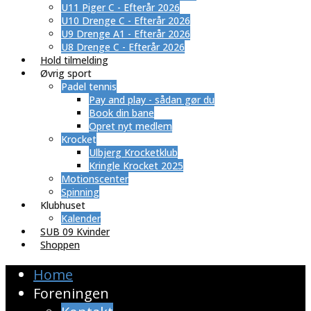
U11 Piger C - Efterår 2026
U10 Drenge C - Efterår 2026
U9 Drenge A1 - Efterår 2026
U8 Drenge C - Efterår 2026
Hold tilmelding
Øvrig sport
Padel tennis
Pay and play - sådan gør du
Book din bane
Opret nyt medlem
Krocket
Ulbjerg Krocketklub
Kringle Krocket 2025
Motionscenter
Spinning
Klubhuset
Kalender
SUB 09 Kvinder
Shoppen
Home
Foreningen