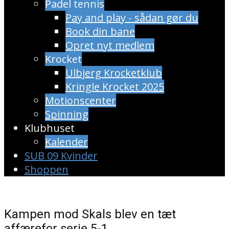
Padel tennis
Pay and play - sådan gør du
Book din bane
Opret nyt medlem
Krocket
Ulbjerg Krocketklub
Kringle Krocket 2025
Motionscenter
Spinning
Klubhuset
Kalender
SUB 09 Kvinder
Shoppen
Kampen mod Skals blev en tæt
affærefor serie 5-1.