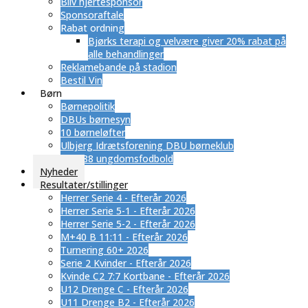
Bliv hjertesponsor
Sponsoraftale
Rabat ordning
​Bjørks terapi og velvære giver 20% rabat på
alle behandlinger
Reklamebande på stadion
Bestil Vin
Børn
Børnepolitik
DBUs børnesyn
10 børneløfter
Ulbjerg Idrætsforening DBU børneklub
SUB 88 ungdomsfodbold
Nyheder
Resultater/stillinger
Herrer Serie 4 - Efterår 2026
Herrer Serie 5-1 - Efterår 2026
Herrer Serie 5-2 - Efterår 2026
M+40 B 11:11 - Efterår 2026
Turnering 60+ 2026
Serie 2 Kvinder - Efterår 2026
Kvinde C2 7:7 Kortbane - Efterår 2026
U12 Drenge C - Efterår 2026
U11 Drenge B2 - Efterår 2026