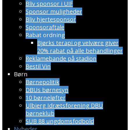
Bliv sponsor i UIF
Sponsor muligheder
Bliv hjertesponsor
Sponsoraftale
Rabat ordning
​Bjørks terapi og velvære giver
20% rabat på alle behandlinger
Reklamebande på stadion
Bestil Vin
Børn
Børnepolitik
DBUs børnesyn
10 børneløfter
Ulbjerg Idrætsforening DBU
børneklub
SUB 88 ungdomsfodbold
Nyheder