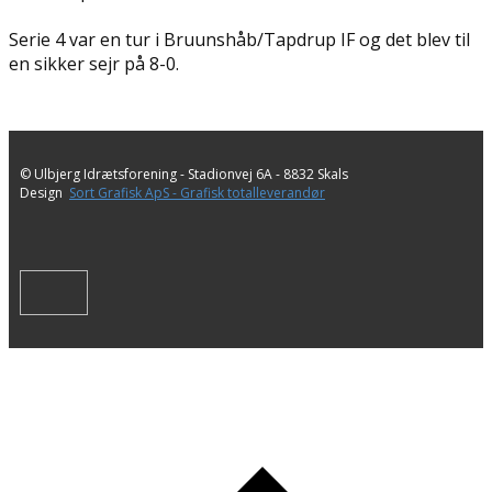
Serie 4 var en tur i Bruunshåb/Tapdrup IF og det blev til
en sikker sejr på 8-0.
© Ulbjerg Idrætsforening - ​Stadionvej 6A - 8832 Skals
Design
Sort Grafisk ApS - Grafisk totalleverandør