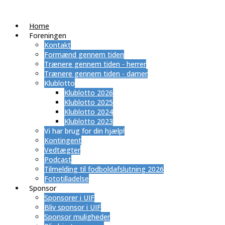
Home
Foreningen
Kontakt
Formænd gennem tiden
Trænere gennem tiden - herrer
Trænere gennem tiden - damer
Klublotto
Klublotto 2026
Klublotto 2025
Klublotto 2024
Klublotto 2023
Vi har brug for din hjælp!
Kontingent
Vedtægter
Podcast
Tilmelding til fodboldafslutning 2026
Fototilladelse
Sponsor
Sponsorer i UIF
Bliv sponsor i UIF
Sponsor muligheder