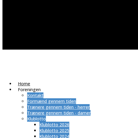
Home
Foreningen
Kontakt
Formænd gennem tiden
Trænere gennem tiden - herrer
Trænere gennem tiden - damer
Klublotto
Klublotto 2026
Klublotto 2025
Klublotto 2024