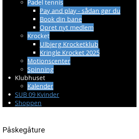
Padel tennis
Pay and play - sådan gør du
Book din bane
Opret nyt medlem
Krocket
Ulbjerg Krocketklub
Kringle Krocket 2025
Motionscenter
Spinning
Klubhuset
Kalender
SUB 09 Kvinder
Shoppen
Påskegåture