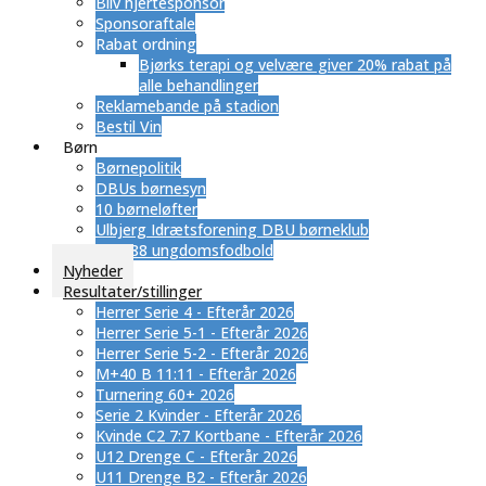
Bliv hjertesponsor
Sponsoraftale
Rabat ordning
​Bjørks terapi og velvære giver 20% rabat på
alle behandlinger
Reklamebande på stadion
Bestil Vin
Børn
Børnepolitik
DBUs børnesyn
10 børneløfter
Ulbjerg Idrætsforening DBU børneklub
SUB 88 ungdomsfodbold
Nyheder
Resultater/stillinger
Herrer Serie 4 - Efterår 2026
Herrer Serie 5-1 - Efterår 2026
Herrer Serie 5-2 - Efterår 2026
M+40 B 11:11 - Efterår 2026
Turnering 60+ 2026
Serie 2 Kvinder - Efterår 2026
Kvinde C2 7:7 Kortbane - Efterår 2026
U12 Drenge C - Efterår 2026
U11 Drenge B2 - Efterår 2026