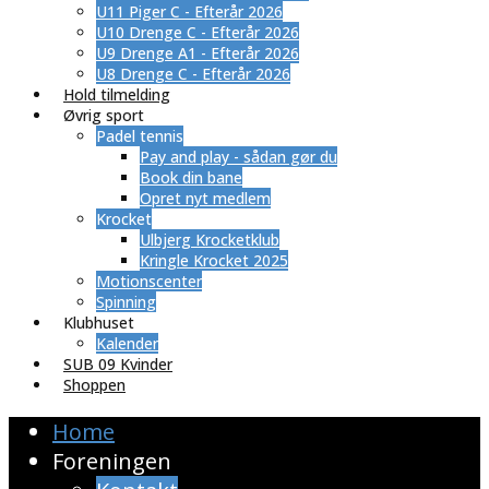
U11 Piger C - Efterår 2026
U10 Drenge C - Efterår 2026
U9 Drenge A1 - Efterår 2026
U8 Drenge C - Efterår 2026
Hold tilmelding
Øvrig sport
Padel tennis
Pay and play - sådan gør du
Book din bane
Opret nyt medlem
Krocket
Ulbjerg Krocketklub
Kringle Krocket 2025
Motionscenter
Spinning
Klubhuset
Kalender
SUB 09 Kvinder
Shoppen
Home
Foreningen