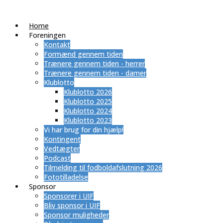
Home
Foreningen
Kontakt
Formænd gennem tiden
Trænere gennem tiden - herrer
Trænere gennem tiden - damer
Klublotto
Klublotto 2026
Klublotto 2025
Klublotto 2024
Klublotto 2023
Vi har brug for din hjælp!
Kontingent
Vedtægter
Podcast
Tilmelding til fodboldafslutning 2026
Fototilladelse
Sponsor
Sponsorer i UIF
Bliv sponsor i UIF
Sponsor muligheder