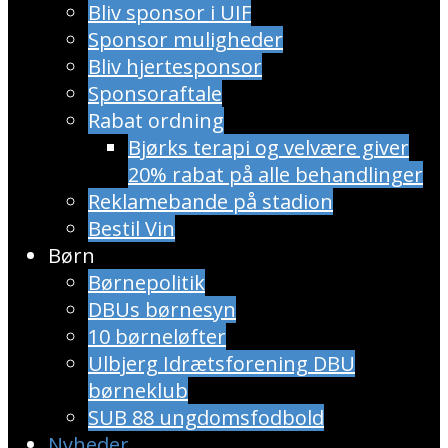
Bliv sponsor i UIF
Sponsor muligheder
Bliv hjertesponsor
Sponsoraftale
Rabat ordning
​Bjørks terapi og velvære giver
20% rabat på alle behandlinger
Reklamebande på stadion
Bestil Vin
Børn
Børnepolitik
DBUs børnesyn
10 børneløfter
Ulbjerg Idrætsforening DBU
børneklub
SUB 88 ungdomsfodbold
Nyheder