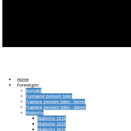
Home
Foreningen
Kontakt
Formænd gennem tiden
Trænere gennem tiden - herrer
Trænere gennem tiden - damer
Klublotto
Klublotto 2026
Klublotto 2025
Klublotto 2024