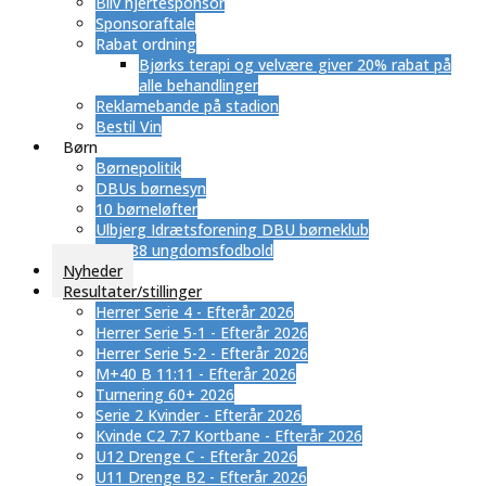
Bliv hjertesponsor
Sponsoraftale
Rabat ordning
​Bjørks terapi og velvære giver 20% rabat på
alle behandlinger
Reklamebande på stadion
Bestil Vin
Børn
Børnepolitik
DBUs børnesyn
10 børneløfter
Ulbjerg Idrætsforening DBU børneklub
SUB 88 ungdomsfodbold
Nyheder
Resultater/stillinger
Herrer Serie 4 - Efterår 2026
Herrer Serie 5-1 - Efterår 2026
Herrer Serie 5-2 - Efterår 2026
M+40 B 11:11 - Efterår 2026
Turnering 60+ 2026
Serie 2 Kvinder - Efterår 2026
Kvinde C2 7:7 Kortbane - Efterår 2026
U12 Drenge C - Efterår 2026
U11 Drenge B2 - Efterår 2026