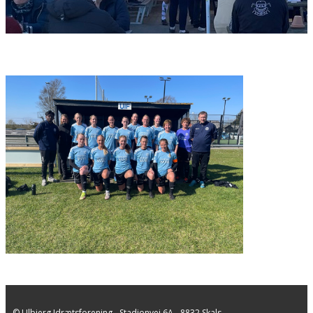
© Ulbjerg Idrætsforening - ​Stadionvej 6A - 8832 Skals