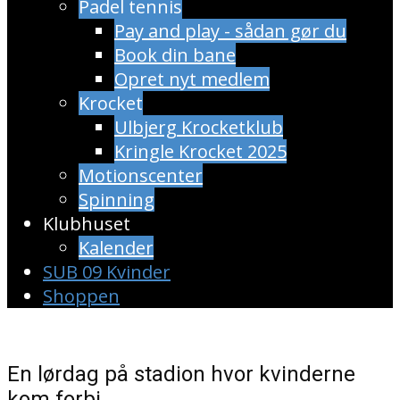
Padel tennis
Pay and play - sådan gør du
Book din bane
Opret nyt medlem
Krocket
Ulbjerg Krocketklub
Kringle Krocket 2025
Motionscenter
Spinning
Klubhuset
Kalender
SUB 09 Kvinder
Shoppen
En lørdag på stadion hvor kvinderne
kom forbi.