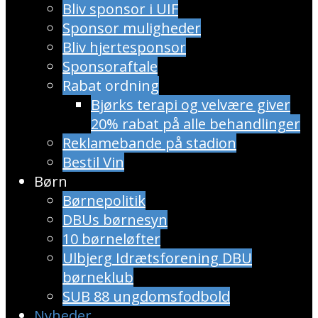
Bliv sponsor i UIF
Sponsor muligheder
Bliv hjertesponsor
Sponsoraftale
Rabat ordning
​Bjørks terapi og velvære giver
20% rabat på alle behandlinger
Reklamebande på stadion
Bestil Vin
Børn
Børnepolitik
DBUs børnesyn
10 børneløfter
Ulbjerg Idrætsforening DBU
børneklub
SUB 88 ungdomsfodbold
Nyheder