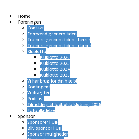
Home
Foreningen
Kontakt
Formænd gennem tiden
Trænere gennem tiden - herrer
Trænere gennem tiden - damer
Klublotto
Klublotto 2026
Klublotto 2025
Klublotto 2024
Klublotto 2023
Vi har brug for din hjælp!
Kontingent
Vedtægter
Podcast
Tilmelding til fodboldafslutning 2026
Fototilladelse
Sponsor
Sponsorer i UIF
Bliv sponsor i UIF
Sponsor muligheder