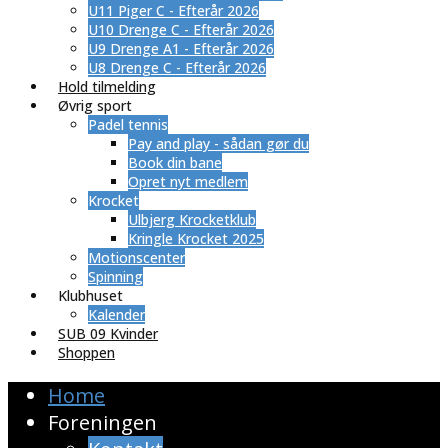
U11 Piger C - Efterår 2026
U10 Drenge C - Efterår 2026
U9 Drenge A1 - Efterår 2026
U8 Drenge C - Efterår 2026
Hold tilmelding
Øvrig sport
Padel tennis
Pay and play - sådan gør du
Book din bane
Opret nyt medlem
Krocket
Ulbjerg Krocketklub
Kringle Krocket 2025
Motionscenter
Spinning
Klubhuset
Kalender
SUB 09 Kvinder
Shoppen
Home
Foreningen