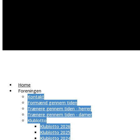
Home
Foreningen
Kontakt
Formænd gennem tiden
Trænere gennem tiden - herrer
Trænere gennem tiden - damer
Klublotto
Klublotto 2026
Klublotto 2025
Klublotto 2024