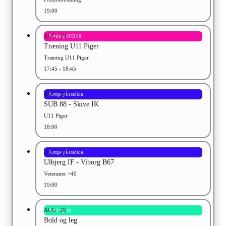
19:00
AUG
19
Træning SUB 88
Træning U11 Piger
Træning U11 Piger
17:45 - 18:45
AUG
19
Kampe på stadion
SUB 88 - Skive IK
U11 Piger
18:00
AUG
19
Kampe på stadion
Ulbjerg IF - Viborg B67
Veteraner +40
19:00
AUG
20
Bold og leg
Bold og leg