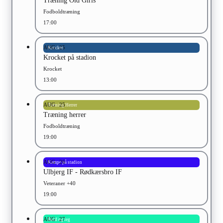
Træning Old Girls
Fodboldtræning
17:00
AUG
25
Krocket
Krocket på stadion
Krocket
13:00
AUG
25
Træning Herrer
Træning herrer
Fodboldtræning
19:00
AUG
26
Kampe på stadion
Ulbjerg IF - Rødkærsbro IF
Veteraner +40
19:00
AUG
27
Bold og leg