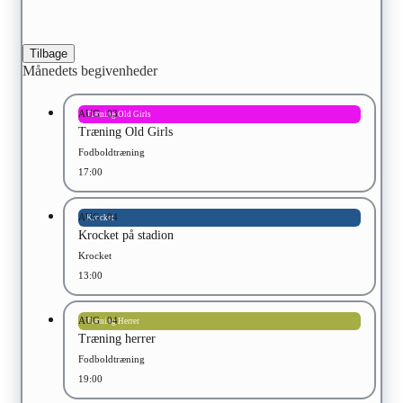
Tilbage
Månedets begivenheder
AUG
03
Træning Old Girls
Træning Old Girls
Fodboldtræning
17:00
AUG
04
Krocket
Krocket på stadion
Krocket
13:00
AUG
04
Træning Herrer
Træning herrer
Fodboldtræning
19:00