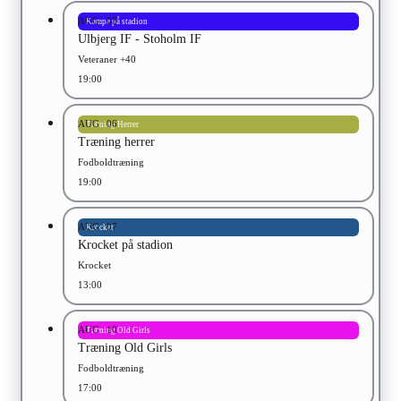
AUG
05
Kampe på stadion
Ulbjerg IF - Stoholm IF
Veteraner +40
19:00
AUG
06
Træning Herrer
Træning herrer
Fodboldtræning
19:00
AUG
07
Krocket
Krocket på stadion
Krocket
13:00
AUG
10
Træning Old Girls
Træning Old Girls
Fodboldtræning
17:00