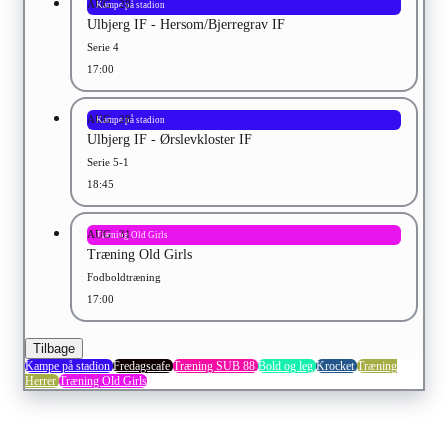
AUG
28
Kampe på stadion
Ulbjerg IF - Hersom/Bjerregrav IF
Serie 4
17:00
AUG
28
Kampe på stadion
Ulbjerg IF - Ørslevkloster IF
Serie 5-1
18:45
AUG
31
Træning Old Girls
Træning Old Girls
Fodboldtræning
17:00
Tilbage
Kampe på stadion
Fredagscafe
Træning SUB 88
Bold og leg
Krocket
Træning
Herrer
Træning Old Girls