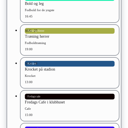
Bold og leg
Fodbold for de yngste
16:45
AUG
27
Træning Herrer
Træning herrer
Fodboldtræning
19:00
AUG
28
Krocket
Krocket på stadion
Krocket
13:00
AUG
28
Fredagscafe
Fredags Cafe i klubhuset
Cafe
15:00