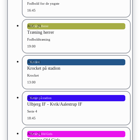
Fodbold for de yngste
16:45
AUG
20
Træning Herrer
Træning herrer
Fodboldtræning
19:00
AUG
21
Krocket
Krocket på stadion
Krocket
13:00
AUG
21
Kampe på stadion
Ulbjerg IF - Kvik/Aalestrup IF
Serie 4
18:45
AUG
24
Træning Old Girls