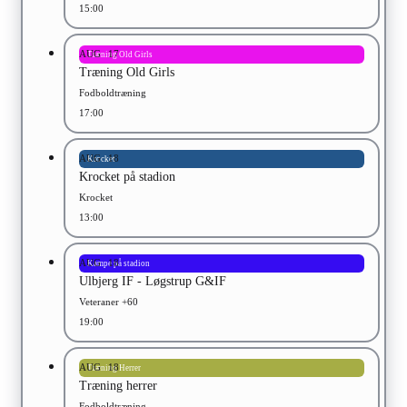
15:00
AUG
17
Træning Old Girls
Træning Old Girls
Fodboldtræning
17:00
AUG
18
Krocket
Krocket på stadion
Krocket
13:00
AUG
18
Kampe på stadion
Ulbjerg IF - Løgstrup G&IF
Veteraner +60
19:00
AUG
18
Træning Herrer
Træning herrer
Fodboldtræning