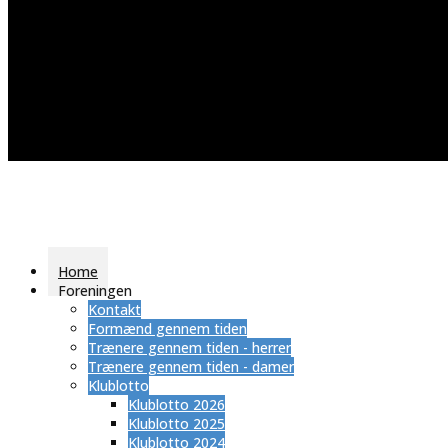
Home
Foreningen
Kontakt
Formænd gennem tiden
Trænere gennem tiden - herrer
Trænere gennem tiden - damer
Klublotto
Klublotto 2026
Klublotto 2025
Klublotto 2024